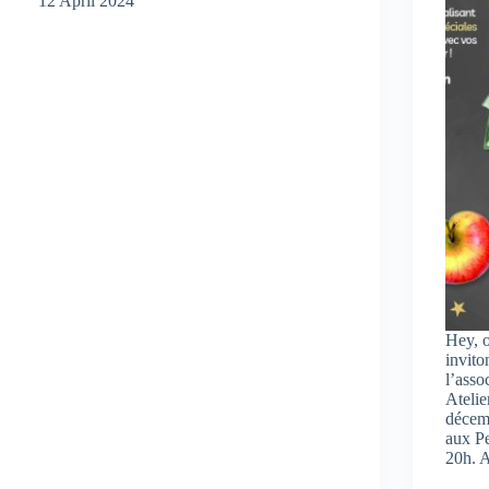
12 April 2024
Hey, o
invito
l’asso
Atelie
décem
aux Pe
20h.