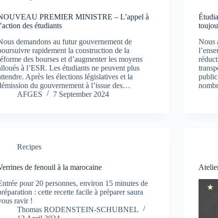
NOUVEAU PREMIER MINISTRE – L’appel à
Étudia
l’action des étudiants
toujou
Nous demandons au futur gouvernement de
Nous 
poursuivre rapidement la construction de la
l’ense
réforme des bourses et d’augmenter les moyens
réduct
alloués à l’ESR. Les étudiants ne peuvent plus
trans
attendre. Après les élections législatives et la
public
démission du gouvernement à l’issue des…
nombr
AFGES
7 September 2024
Recipes
Verrines de fenouil à la marocaine
Atelie
Entrée pour 20 personnes, environ 15 minutes de
préparation : cette recette facile à préparer saura
vous ravir !
Thomas RODENSTEIN-SCHUBNEL