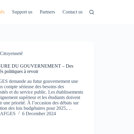
tés
Support us
Partners
Contact us
Citoyenneté
URE DU GOUVERNEMENT – Des
tés politiques à revoir
ES demande au futur gouvernement une
en compte sérieuse des besoins des
sités et du service public. Les établissements
ignement supérieur et les étudiants doivent
r une priorité. À l’occasion des débats sur
tion des lois budgétaires pour 2025,…
AFGES
6 December 2024