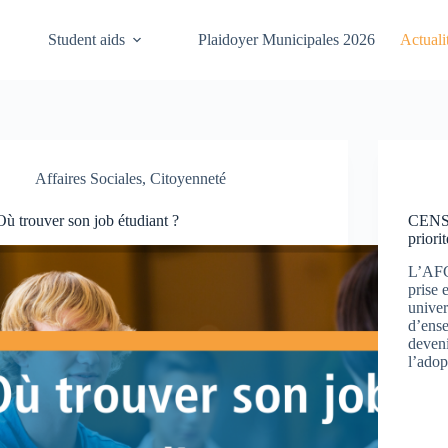
Student aids
Plaidoyer Municipales 2026
Actuali
Affaires Sociales
,
Citoyenneté
Où trouver son job étudiant ?
CENS
priori
L’AFG
prise 
univer
d’ense
deveni
l’adop