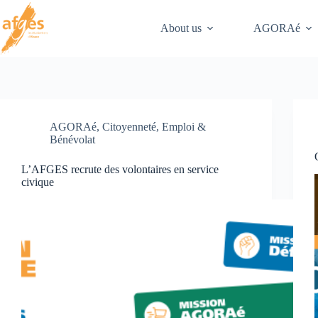
Skip
to
About us
AGORAé
content
AGORAé
,
Citoyenneté
,
Emploi &
Bénévolat
L’AFGES recrute des volontaires en service
civique