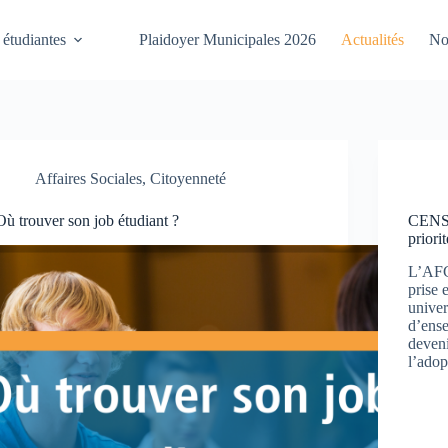
 étudiantes
Plaidoyer Municipales 2026
Actualités
No
Affaires Sociales
,
Citoyenneté
Où trouver son job étudiant ?
CENS
priori
L’AFG
prise 
univer
d’ense
deveni
l’adop