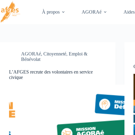
Passer
au
À propos
AGORAé
Aides
contenu
AGORAé
,
Citoyenneté
,
Emploi &
Bénévolat
L’AFGES recrute des volontaires en service
civique