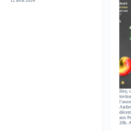
12 avril 2024
Hey, o
invito
l’asso
Atelie
décem
aux Pe
20h.