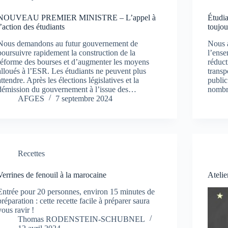
NOUVEAU PREMIER MINISTRE – L’appel à
Étudia
l’action des étudiants
toujou
Nous demandons au futur gouvernement de
Nous 
poursuivre rapidement la construction de la
l’ense
réforme des bourses et d’augmenter les moyens
réduct
alloués à l’ESR. Les étudiants ne peuvent plus
trans
attendre. Après les élections législatives et la
public
démission du gouvernement à l’issue des…
nombr
AFGES
7 septembre 2024
Recettes
Verrines de fenouil à la marocaine
Atelie
Entrée pour 20 personnes, environ 15 minutes de
préparation : cette recette facile à préparer saura
vous ravir !
Thomas RODENSTEIN-SCHUBNEL