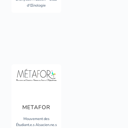
d’Œnologie
METAFOR
Mouvement des
Étudiant.e.s Alsacien.ne.s